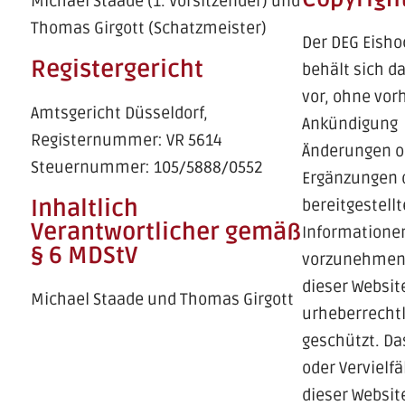
Michael Staade (1. Vorsitzender) und
Thomas Girgott (Schatzmeister)
Der DEG Eisho
Registergericht
behält sich d
vor, ohne vor
Amtsgericht Düsseldorf,
Ankündigung
Registernummer: VR 5614
Änderungen o
Steuernummer: 105/5888/0552
Ergänzungen 
Inhaltlich
bereitgestell
Verantwortlicher gemäß
Informatione
§ 6 MDStV
vorzunehmen.
dieser Website
Michael Staade und Thomas Girgott
urheberrechtl
geschützt. Da
oder Vervielfä
dieser Websit