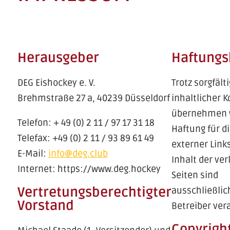
Herausgeber
Haftungs
DEG Eishockey e. V.
Trotz sorgfält
Brehmstraße 27 a, 40239 Düsseldorf
inhaltlicher K
übernehmen w
Telefon: + 49 (0) 2 11 / 97 17 31 18
Haftung für di
Telefax: +49 (0) 2 11 / 93 89 61 49
externer Link
E-Mail:
info@deg.club
Inhalt der ver
Internet: https://www.deg.hockey
Seiten sind
Vertretungsberechtigter
ausschließlic
Vorstand
Betreiber ver
Copyrigh